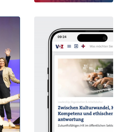
Der
Zukunftskongress Sozialstaat
ist die Plattform zur aktiven
Mitgestaltung der Zukunft des
deutschen
Sozialversicherungssystems.
Im Zentrum stehen die fünf Säulen
der Sozialversicherung und ihre
Transformation im Kontext von
Digitalisierung, demografischem
Wandel, steigenden
Leistungsausgaben und
Fachkräftemangel.
Akteurinnen und Akteure aus
Politik, Verwaltung, Wissenschaft
und Wirtschaft
setzen hier
konkrete Impulse, stoßen
Veränderungen an und arbeiten
gemeinsam daran, das System
effizienter, digitaler und