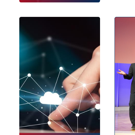
Der 5. ZuKo-THINKTANK bringt
Verwaltung, Politik, Wissenschaft
und Zivilgesellschaft in Berlin
zusammen – für einen Tag
intensiven Austauschs zur Frage
über das sichere Funktionieren
des deutschen Staates auf
allen
Verwaltungsebenen
. In
interaktiven Sessions werden
zentrale Themen wie Führung,
Infrastruktur, Effizienz,
Governance und Skalierung
diskutiert.
Der Satellit des
Zukunftskongresses Staat &
Verwaltung zieht 2026 in den
Dezember und schafft somit ein
halbes Jahr Abstand zum
Zukunftskongress selbst. Somit
entsteht mit dem THINKTANK
neben seiner Bedeutung als