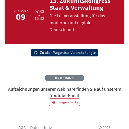
13. Zukunftskongress
Staat & Verwaltung
Juni
2027
07:30
09
–
Die Leitveranstaltung für das
16:30
moderne und digitale
Deutschland
Zu allen Wegweiser Veranstaltungen
ON DEMAND
Aufzeichnungen unserer Webinare finden Sie auf unserem
Youtube-Kanal
wegweiser.tv
AGB
Datenschutz
© 2026