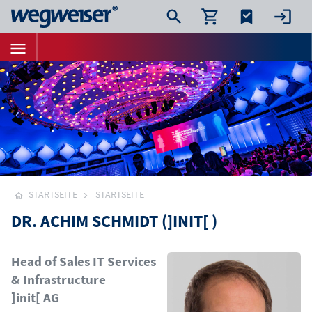
STARTSEITE
STARTSEITE
DR. ACHIM SCHMIDT (]INIT[ )
Bild
Head of Sales IT Services
& Infrastructure
]init[ AG