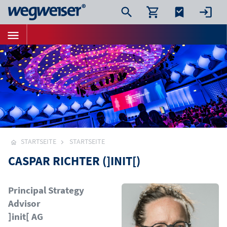
STARTSEITE
STARTSEITE
CASPAR RICHTER (]INIT[)
Bild
Principal Strategy
Advisor
]init[ AG