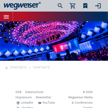
STARTSEITE
STARTSEITE
AGB
Datenschutz
© 2026
Impressum
Newsletter
Wegweiser Media
LinkedIn
YouTube
& Conferences
x/twitter
GmbH