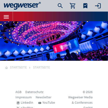
STARTSEITE
STARTSEITE
AGB
Datenschutz
© 2026
Impressum
Newsletter
Wegweiser Media
LinkedIn
YouTube
& Conferences
x/twitter
GmbH