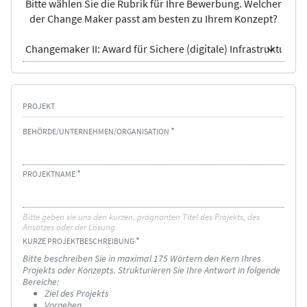
Bitte wählen Sie die Rubrik für Ihre Bewerbung. Welcher
der Change Maker passt am besten zu Ihrem Konzept?
R
U
B
R
I
PROJEKT
K
BEHÖRDE/UNTERNEHMEN/ORGANISATION
PROJEKTNAME
Bitte geben sie uns den kurzen, prägnanten Titel des Projekts, des
Ansatzes oder der Lösung.
KURZE PROJEKTBESCHREIBUNG
Bitte beschreiben Sie in maximal 175 Wörtern den Kern Ihres
Projekts oder Konzepts. Strukturieren Sie Ihre Antwort in folgende
Bereiche:
Ziel des Projekts
Vorgehen