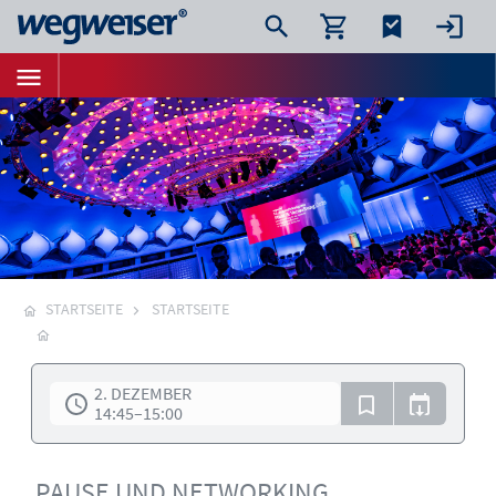
STARTSEITE
STARTSEITE
2. DEZEMBER
14:45
–
15:00
PAUSE UND NETWORKING