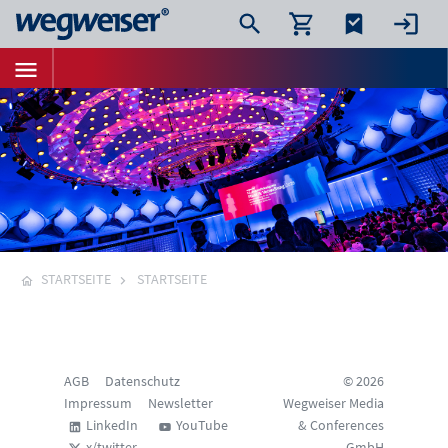
STARTSEITE
STARTSEITE
AGB
Datenschutz
© 2026
Impressum
Newsletter
Wegweiser Media
LinkedIn
YouTube
& Conferences
x/twitter
GmbH