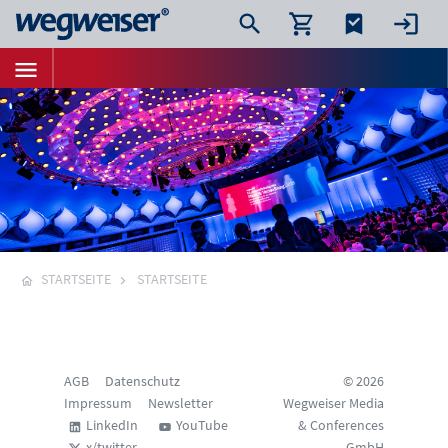
STARTSEITE
STARTSEITE
AGB
Datenschutz
© 2026
Impressum
Newsletter
Wegweiser Media
LinkedIn
YouTube
& Conferences
x/twitter
GmbH