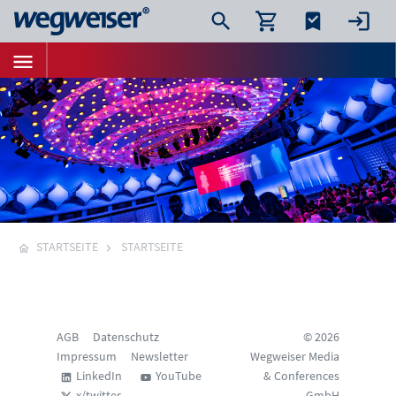
STARTSEITE
STARTSEITE
AGB
Datenschutz
© 2026
Impressum
Newsletter
Wegweiser Media
LinkedIn
YouTube
& Conferences
x/twitter
GmbH