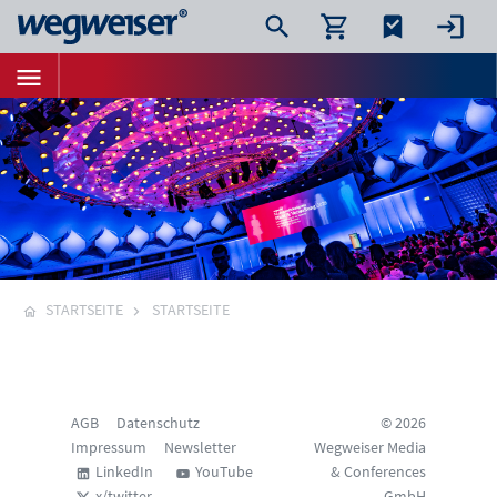
STARTSEITE
STARTSEITE
AGB
Datenschutz
© 2026
Impressum
Newsletter
Wegweiser Media
LinkedIn
YouTube
& Conferences
x/twitter
GmbH