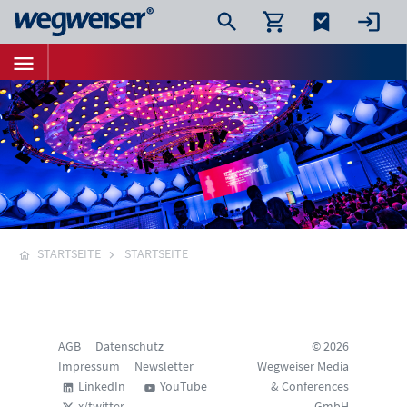
STARTSEITE
STARTSEITE
AGB
Datenschutz
© 2026
Impressum
Newsletter
Wegweiser Media
LinkedIn
YouTube
& Conferences
x/twitter
GmbH