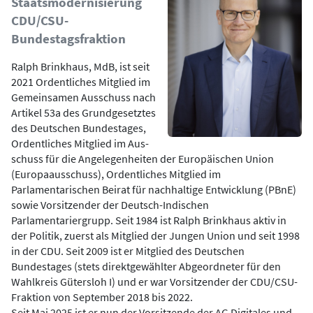
Staatsmodernisierung
CDU/CSU-
Bundestagsfraktion
Ralph Brinkhaus, MdB, ist seit
2021 Ordentliches Mitglied im
Gemeinsamen Ausschuss nach
Artikel 53a des Grundgesetztes
des Deutschen Bundestages,
Ordentliches Mitglied im Aus-
schuss für die Angelegenheiten der Europäischen Union
(Europaausschuss), Ordentliches Mitglied im
Parlamentarischen Beirat für nachhaltige Entwicklung (PBnE)
sowie Vorsitzender der Deutsch-Indischen
Parlamentariergrupp. Seit 1984 ist Ralph Brinkhaus aktiv in
der Politik, zuerst als Mitglied der Jungen Union und seit 1998
in der CDU. Seit 2009 ist er Mitglied des Deutschen
Bundestages (stets direktgewählter Abgeordneter für den
Wahlkreis Gütersloh I) und er war Vorsitzender der CDU/CSU-
Fraktion von September 2018 bis 2022.
Seit Mai 2025 ist er nun der Vorsitzende der AG Digitales und