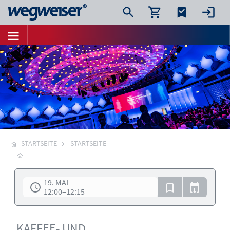
STARTSEITE
STARTSEITE
19. MAI
12:00
–
12:15
KAFFEE- UND