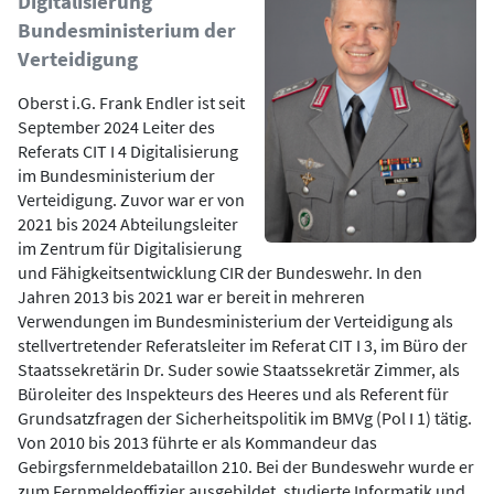
Digitalisierung
Bundesministerium der
Verteidigung
Oberst i.G. Frank Endler ist seit
September 2024 Leiter des
Referats CIT I 4 Digitalisierung
im Bundesministerium der
Verteidigung. Zuvor war er von
2021 bis 2024 Abteilungsleiter
im Zentrum für Digitalisierung
und Fähigkeitsentwicklung CIR der Bundeswehr. In den
Jahren 2013 bis 2021 war er bereit in mehreren
Verwendungen im Bundesministerium der Verteidigung als
stellvertretender Referatsleiter im Referat CIT I 3, im Büro der
Staatssekretärin Dr. Suder sowie Staatssekretär Zimmer, als
Büroleiter des Inspekteurs des Heeres und als Referent für
Grundsatzfragen der Sicherheitspolitik im BMVg (Pol I 1) tätig.
Von 2010 bis 2013 führte er als Kommandeur das
Gebirgsfernmeldebataillon 210. Bei der Bundeswehr wurde er
zum Fernmeldeoffizier ausgebildet, studierte Informatik und