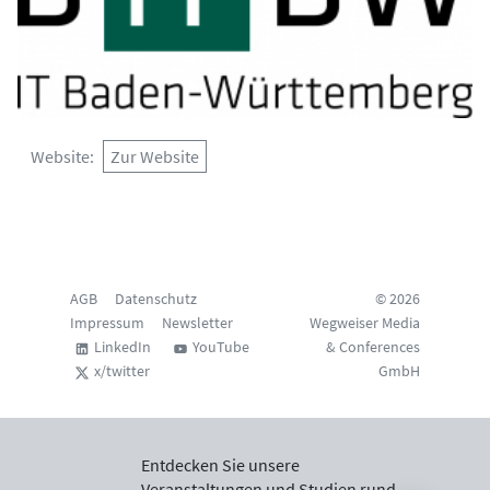
Website
Zur Website
AGB
Datenschutz
© 2026
Impressum
Newsletter
Wegweiser Media
LinkedIn
YouTube
& Conferences
x/twitter
GmbH
Entdecken Sie unsere
Veranstaltungen und Studien rund