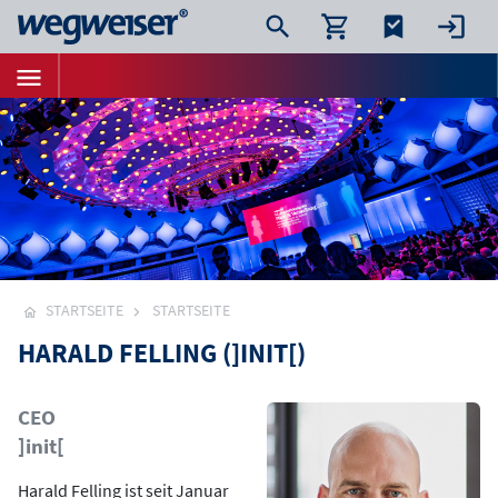
STARTSEITE
STARTSEITE
HARALD FELLING (]INIT[)
Bild
CEO
]init[
Harald Felling ist seit Januar