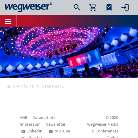
STARTSEITE
STARTSEITE
AGB
Datenschutz
© 2026
Impressum
Newsletter
Wegweiser Media
LinkedIn
YouTube
& Conferences
x/twitter
GmbH