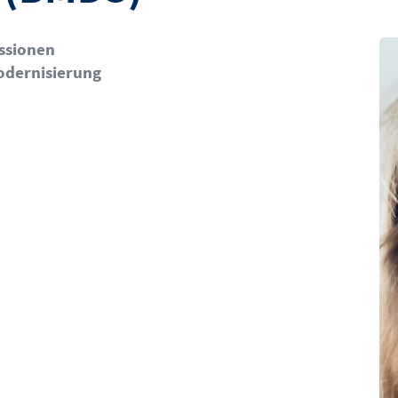
Bil
issionen
odernisierung