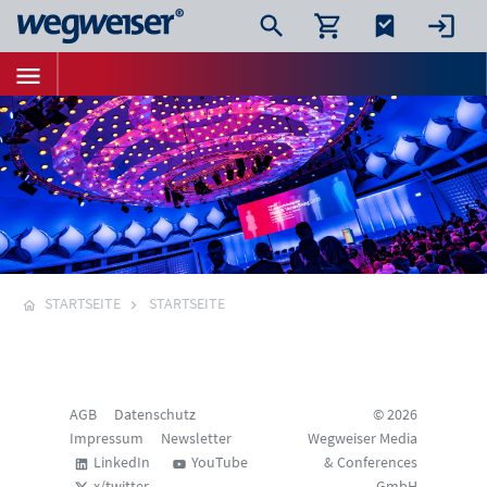
STARTSEITE
STARTSEITE
AGB
Datenschutz
© 2026
Impressum
Newsletter
Wegweiser Media
LinkedIn
YouTube
& Conferences
x/twitter
GmbH