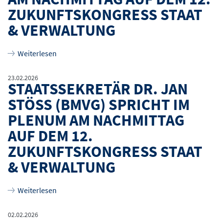
ZUKUNFTSKONGRESS STAAT
& VERWALTUNG
über
Bürgermeister Stefan Evers spricht im Plen
Weiterlesen
23.02.2026
STAATSSEKRETÄR DR. JAN
STÖSS (BMVG) SPRICHT IM P
LENUM AM NACHMITTAG A
UF DEM 12. Z
UKUNFTSKONGRESS STAAT &
VERWALTUNG
über
Staatssekretär Dr. Jan Stöß (BMVg) spricht
Weiterlesen
02.02.2026