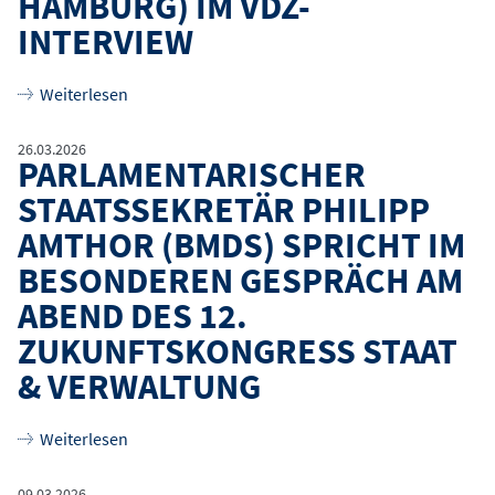
HAMBURG) IM VDZ-
INTERVIEW
über
Dr. Annika Busse (CIO Hamburg) im VdZ-Inte
Weiterlesen
26.03.2026
PARLAMENTARISCHER
STAATSSEKRETÄR PHILIPP
AMTHOR (BMDS) SPRICHT IM
BESONDEREN GESPRÄCH AM
ABEND DES 12.
ZUKUNFTSKONGRESS STAAT
& VERWALTUNG
über
Parlamentarischer Staatssekretär Philipp 
Weiterlesen
09.03.2026